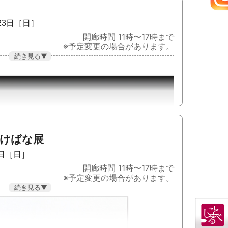
月23日［日］
開廊時間 11時〜17時まで
※予定変更の場合があります。
学工芸科の同級生として学生時代、共に学びまし
いますが、お互いに刺激を受け合って40年近く
いけばな展
とを会場とし、京都芸大・工芸三人展として40
溢れるぱるあーとの空間で人の暮らしを豊かにす
2日［日］
思います。
開廊時間 11時〜17時まで
※予定変更の場合があります。
ご高覧賜りますようお願いいたします。
る表現を続けてきました。経糸と緯糸が交錯する