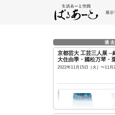
展示
過去
京都芸大 工芸三人展 ─織
大住由季・國松万琴・
2022年11月15日［火］〜11