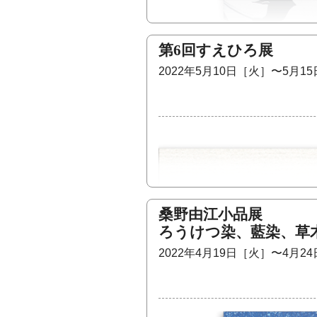
の一つです。
第6回すえひろ展
草月流 野村花遥 門下 ミシェ
2022年5月10日［火］〜5月1
陶器：ヴィクトリア・カミウェイ
ウクライナの戦火を逃れて
桑野由江小品展
万葉集の月、京都の秋などをテ
ろうけつ染、藍染、草
1989年 金沢美術工芸大学美
2022年4月19日［火］〜4月2
て特選（日本画）コスタリカ、UNIV
Art＆Film Schoolにて型
京都工芸美術作家協会会員、京