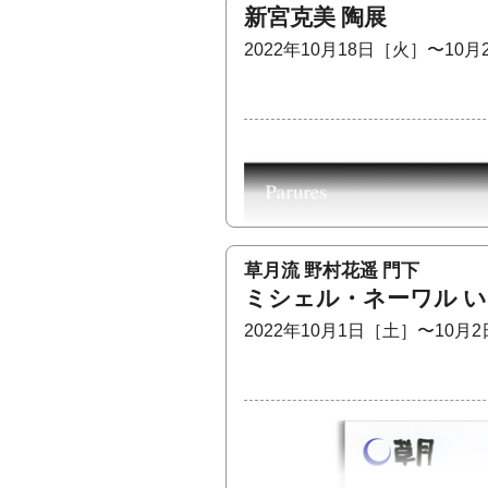
新宮克美 陶展
2022年10月18日［火］〜10
私たち３人は京都市立芸術大
た。専門分野は織、陶、漆と違
草月流 野村花遥 門下
制作活動を続けて来ました。
ミシェル・ネーワル 
今回、生活あーと空間ぱるあー
年ぶりに集結します。生活感
2022年10月1日［土］〜10月
る工芸の未来を共に考えたいと
お忙しい中と思いますが、是非
大住由季・國松万琴・栗本夏樹
大住由季［織］YUKI OSUMI
シンプルに「織る」ことによ