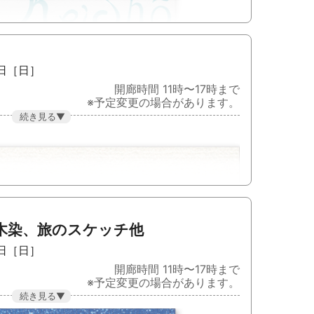
ル・ネーワル いけばな展
5日［日］
（fromウクライナ）
開廊時間 11時〜17時まで
※予定変更の場合があります。
ーマに型絵染、日本画で表現しました。
木染、旅のスケッチ他
術学科（日本画）を卒業、2007年 第39回日展に
4日［日］
ERSDAD NACIONAR大、North Norway
開廊時間 11時〜17時まで
※予定変更の場合があります。
絵染のレクチャーなど。
都日本画家協会会員、工芸美術創工会会員