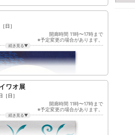
選択し染色、それを組み合わせて織ることで様々
れます。今回は、織りあがった布を織物組織にそ
」
ジする形を作り構成しています。経糸と緯糸のみ
で、テーマとする「日々感じていること」が伝わ
日［日］
開廊時間 11時〜17時まで
※予定変更の場合があります。
れる様々な彩りの景色を器等で表現しました。
MATSU
てきました穴窯作品もお披露目させて頂きます。
から物語のイメージを導く「ほんのかたち」や、
現、京都精華大学）美術科卒業。陶彫師 土淵啓嗣
記憶をイメージにした「旅のかたち」をメインテ
工房にて研鑽。「日本の美」展招待出品（フィン
また、違うジャンルの作家とのコラボレーション
会会員
ます。他にも、暮しを豊かにする工芸を意識した
も手がけています。素材・技法は陶土で成形し、
 イワオ展
施す場合もあります。
6日［日］
MOTO
開廊時間 11時〜17時まで
た石に漆を塗った漆石作品に取り組んでいます。
※予定変更の場合があります。
星のかけら」と呼ぶ事もあります。艶やかな漆を
変わる様に感じます。また、植物の樹液である漆
印象から有機的な印象に劇的に変化するのも見所