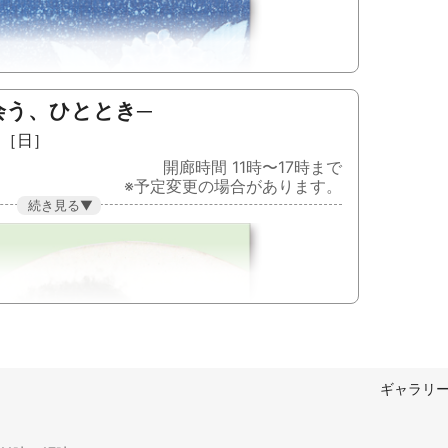
会う、ひととき─
日［日］
開廊時間 11時〜17時まで
※予定変更の場合があります。
あふれる作品がひろがります。
ご来遊くださると幸いです。
ば］
ギャラリ