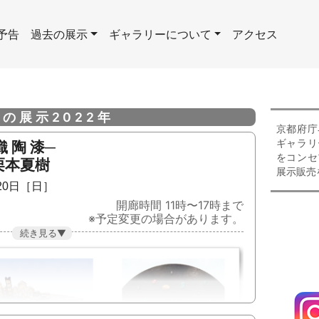
(current)
予告
過去の展示
ギャラリーについて
アクセス
の展示2022年
京都府庁
ギャラリ
 陶 漆─
をコンセ
栗本夏樹
展示販売
月20日［日］
開廊時間 11時〜17時まで
※予定変更の場合があります。