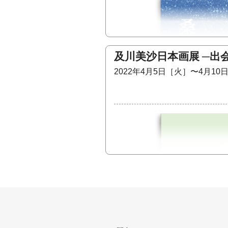
及川美沙日本画展 ─出
2022年4月5日［火］〜4月10
作家各々に彩り表現された魅力
楽しい出会いの展覧会へ、ぜひ
佐久間嘉明［銅版画］
瀬和居孝一［版画］
中西澄子［篆刻］
中村美知生［版画・文字・こと
橋本治［版画］
八田哲［日本画小品］
林田隆［書］