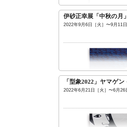
ことで布ができます。素材を
な布としての表情を見せてく
伊砂正幸展「中秋の月
って折り曲げることでイメー
でできる織物ならではの表現
2022年9月6日［火］〜9月11
ることを願って。
黒土の練込土で制作焼成し、現
國松万琴［陶］MAKOTO KUNI
1986年初回個展より創作し
ジャンルは陶造形。本の形体
1972年京都精華短期大学（
海外旅行で訪れた街や風景の
先生に師事。金沢卯辰山工芸
ーマとして制作しています。
ランド）。京都工芸美術作家協
作品では大変刺激を受けてい
茶道具や植物とのコラボ作品
「型象2022」ヤマゲン
釉薬とガラスで焼成し、上絵を
2022年6月21日［火］〜6月2
栗本夏樹［漆］NATSUKI KURI
ここ数年、河原や海辺で集め
どの石も地球の一部なので「
塗ることで石が宝石に生まれ
が石に施される事で無機的な